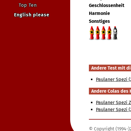
Top Ten
Geschlossenheit
Harmonie
English please
Sonstiges
Andere Test mit di
Paulaner Spezi (
Andere Colas des 
Paulaner Spezi 
Paulaner Spezi (
© Copyright (1994-