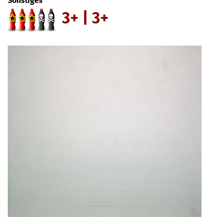
Sonstiges
3+ | 3+