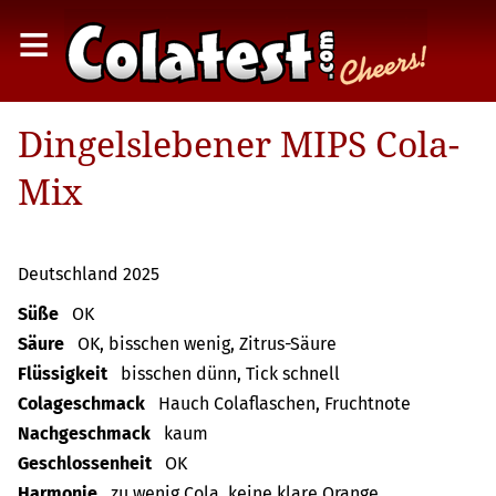
≡
Dingelslebener MIPS Cola-
Mix
Deutschland 2025
Süße
OK
Säure
OK, bisschen wenig, Zitrus-Säure
Flüssigkeit
bisschen dünn, Tick schnell
Colageschmack
Hauch Colaflaschen, Fruchtnote
Nachgeschmack
kaum
Geschlossenheit
OK
Harmonie
zu wenig Cola, keine klare Orange