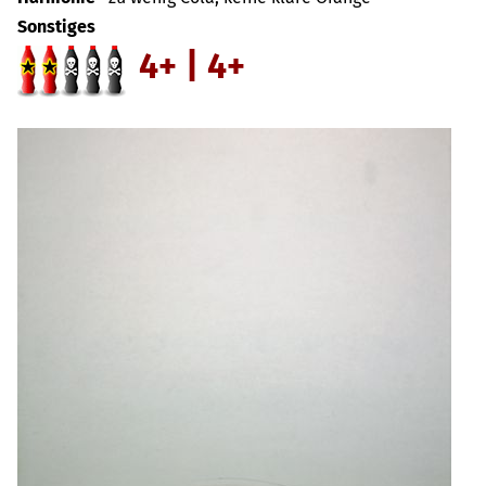
Sonstiges
4+ | 4+